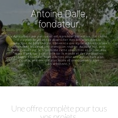
Antoine Dalle,
fondateur.
« Agriculteur par passion et entrepreneur par nature, j’ai choisi
il y a plus de 25 ans de diversifier mes activités dans la
production de bois énergie, convaincu que les territoires ruraux
détiennent les clés d’une transition réussie. Aujourd’hui, avec
Dalle Consulting, je transforme cette conviction en action, aux
côtés d’une équipe ouverte sur le monde et des partenaires
engagés. Ensemble, nous œuvrons pour une agriculture plus
durable, une énergie plus locale et une économie plus
décarbonnée. »
Une offre complète pour tous
vos projets.