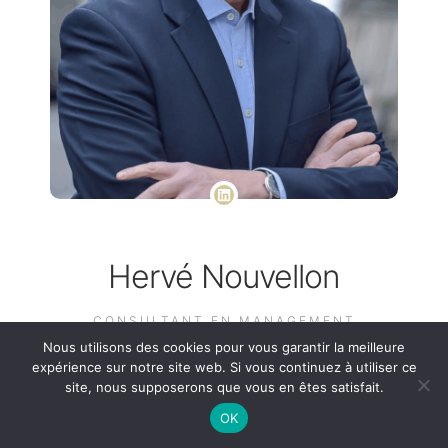
Hervé Nouvellon
CONSULTANT EN MANAGEMENT
Nous utilisons des cookies pour vous garantir la meilleure
expérience sur notre site web. Si vous continuez à utiliser ce
site, nous supposerons que vous en êtes satisfait.
Expertise en coopératives
97%
OK
Management de projets
93%